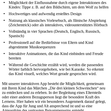
Möglichkeit der Einflussnahme durch eigene Interaktionen des
Kindes: Tippe z. B. auf den Bildschirm, um dem Wolf zu helfen
Hochwertiges und aufwendig erstelltes Design
Nutzung als klassisches Vorlesebuch, als filmische Abspielung
(Zeichentrick) oder als interaktives, videounterstütztes Hörbuch
Vollständig in vier Sprachen (Deutsch, Englisch, Russisch,
Spanisch)
Professionell auf die Bedürfnisse von Eltern und Kind
abgestimmte Musiksequenzen
Interaktive Animationen, die das Kind einbinden und Freude
bereiten
Während die Geschichte erzählt wird, werden die passenden
Wörter farblich hervorgehoben, wie bei Karaoke. So erkennt
das Kind visuell, welches Wort gerade gesprochen wird.
Mit unserer interaktiven App besteht die Möglichkeit, gemeinsam
mit Ihrem Kind das Märchen „Die drei kleinen Schweinchen“ neu
zu entdecken und zu erleben. In der Begleitung eines Elternteils
oder einer anderen Bezugsperson liegt die besondere Kraft des
Lernens. Hier haben wir ein besonderes Augenmerk darauf gelegt,
dass die App für Jung und Alt ansprechend ist und so eine
Atmosphäre des vertrauten Beisammenseins entsteht.